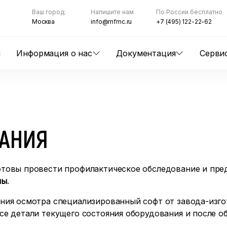
Ваш город:
Напишите нам
По России бесплатно
Москва
info@mfmc.ru
+7 (495) 122-22-62
ы
Информация о нас
Документация
Серви
ВАНИЯ
отовы провести профилактическое обследование и пр
мы
.
ения осмотра специализированный софт от завода-из
е детали текущего состояния оборудования и после 