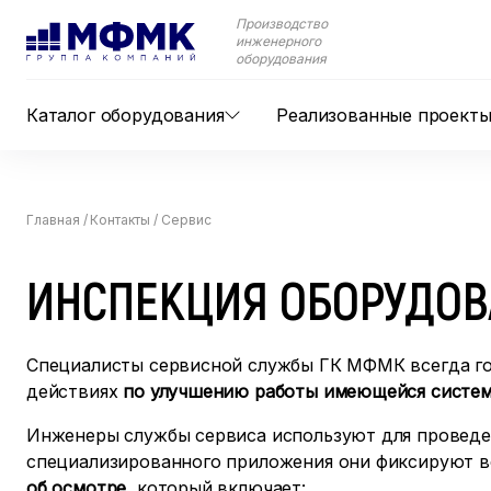
Производство
инженерного
оборудования
Каталог оборудования
Реализованные проект
Главная
/
Контакты
/
Сервис
ИНСПЕКЦИЯ ОБОРУДО
Специалисты сервисной службы ГК МФМК всегда г
действиях
по улучшению работы имеющейся систе
Инженеры службы сервиса используют для провед
специализированного приложения они фиксируют вс
об осмотре
, который включает: