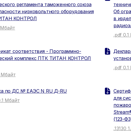
еского регламента таможенного союза
технич
пасности низковольтного оборудования
Об огр
ИТАН КОНТРОЛ
в изде
радиоэ
1 Мбайт
.pdf 0.
икат соответствия - Программно-
Деклар
ческий комплекс ПТК ТИТАН КОНТРОЛ
установ
.pdf 0.
3 Мбайт
ка по ДС № ЕАЭС N RU Д-RU
Сертиф
для си
0.1 Мбайт
пожаро
Stream
(123-ФЗ
.13130 