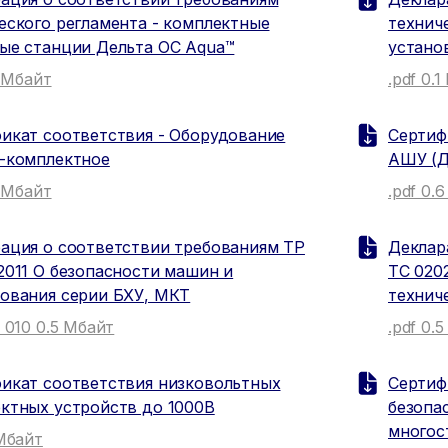
еского регламента - комплектные
технич
ые станции Дельта ОС Aqua™
устано
1 Мбайт
.pdf 0.
икат соответствия - Оборудование
Сертиф
-комплектное
АШУ (Д
1 Мбайт
.pdf 0.
ация о соответствии требованиям ТР
Деклар
2011 О безопасности машин и
ТС 020
ования серии БХУ, МКТ
технич
С 010 0.5 Мбайт
.pdf 0.
икат соответствия низковольтных
Сертиф
ктных устройств до 1000В
безопа
многос
 Мбайт