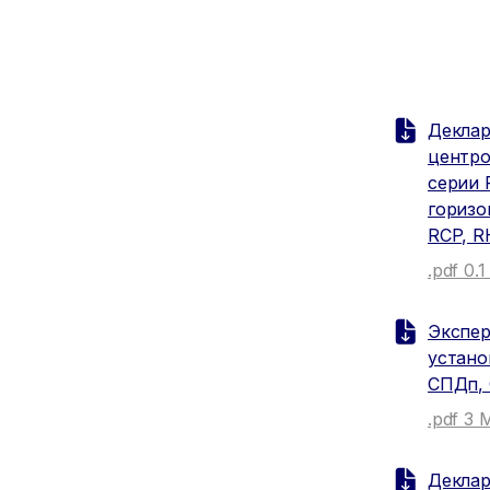
Деклар
центро
серии 
горизо
RСP, R
.pdf 0.
Экспер
устано
СПДп, 
.pdf 3
Деклар