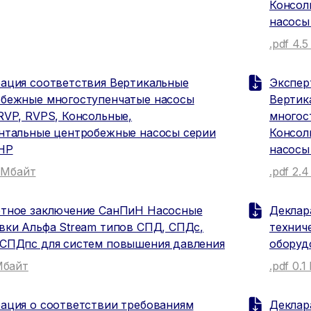
Консол
насосы
.pdf 4.
ация соответствия Вертикальные
Экспер
бежные многоступенчатые насосы
Вертик
RVP, RVPS, Консольные,
многос
нтальные центробежные насосы серии
Консол
HP
насосы
1 Мбайт
.pdf 2.
тное заключение СанПиН Насосные
Деклар
вки Альфа Stream типов СПД, СПДс,
технич
СПДпс для систем повышения давления
оборуд
 Мбайт
.pdf 0.
ация о соответствии требованиям
Деклар