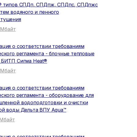
® типов СПДп, СПДпж, СПДпс, СПДпжс
стем водяного и пенного
тушения
3 Мбайт
ация о соответствии требованиям
еского регламента - блочные тепловые
 БИТП Сигма Heat®
3 Мбайт
ация о соответствии требованиям
еского регламента - оборудование для
ленной водоподготовки и очистки
ой воды Дельта ВПУ Aqua™
1 Мбайт
ация о соответствии требованиям