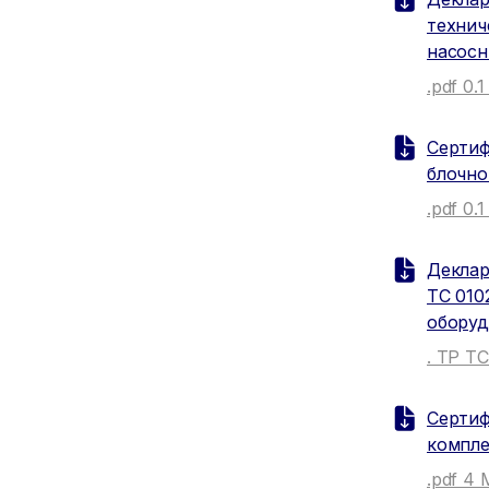
технич
насосн
.pdf 0.
Сертиф
блочно
.pdf 0.
Деклар
ТС 010
оборуд
. ТР Т
Сертиф
компле
.pdf 4