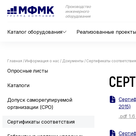
Производство
инженерного
оборудования
Каталог оборудования
Реализованные проект
Главная
/
Информация о нас
/
Документы
/
Сертификаты соответстви
Опросные листы
СЕР
Каталоги
Сертиф
Допуск саморегулируемой
2015)
организации (СРО)
.pdf 1.
Сертификаты соответствия
Сертиф