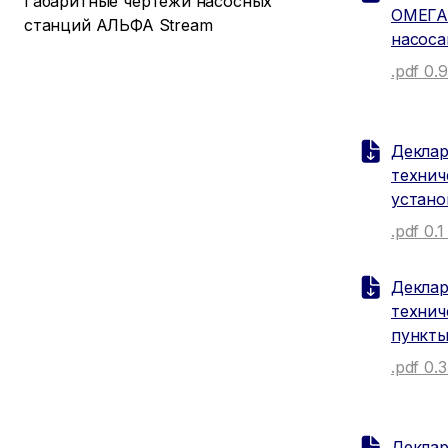
Габаритные чертежи насосных
ОМЕГА
станций АЛЬФА Stream
насоса
.pdf 0.
Деклар
технич
устано
.pdf 0.
Деклар
технич
пункты
.pdf 0.
Деклар