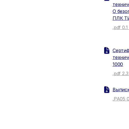
технич
О безо
ПЛК Т
.pdf 0.
Сертиф
техни
1000
.pdf 2.
Выпис
.РА05 