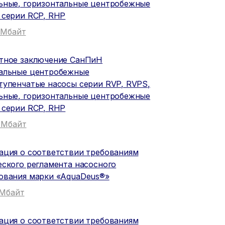
ьные, горизонтальные центробежные
 серии RСP, RHP
5 Мбайт
тное заключение СанПиН
альные центробежные
тупенчатые насосы серии RVP, RVPS,
ьные, горизонтальные центробежные
 серии RСP, RHP
4 Мбайт
ация о соответствии требованиям
еского регламента насосного
ования марки «AquaDeus®»
1 Мбайт
ация о соответствии требованиям