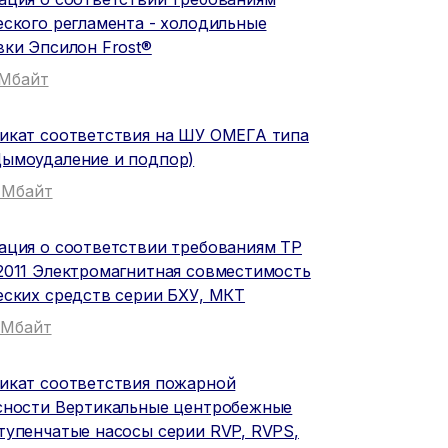
еского регламента - холодильные
вки Эпсилон Frost®
1 Мбайт
икат соответствия на ШУ ОМЕГА типа
ымоудаление и подпор)
6 Мбайт
ация о соответствии требованиям ТР
2011 Электромагнитная совместимость
еских средств серии БХУ, МКТ
5 Мбайт
икат соответствия пожарной
сности Вертикальные центробежные
тупенчатые насосы серии RVP, RVPS,