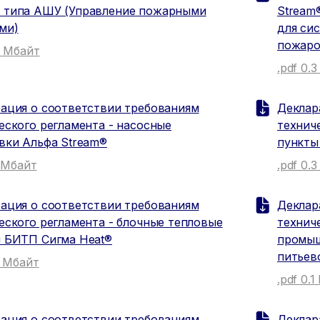
 типа АШУ (Управление пожарными
Stream
ми)
для си
пожаро
9 Мбайт
.pdf 0.
ация о соответствии требованиям
Деклар
еского регламента - насосные
технич
вки Альфа Stream®
пункты
1 Мбайт
.pdf 0.
ация о соответствии требованиям
Деклар
еского регламента - блочные тепловые
технич
 БИТП Сигма Heat®
промыш
питьев
3 Мбайт
.pdf 0.
ация о соответствии требованиям
Деклар