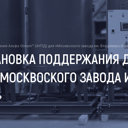
ения Альфа Stream™ (АУПД) для «Москвоского завода им. Владимира Иль
АНОВКА ПОДДЕРЖАНИЯ 
 «МОСКВОСКОГО ЗАВОДА
»