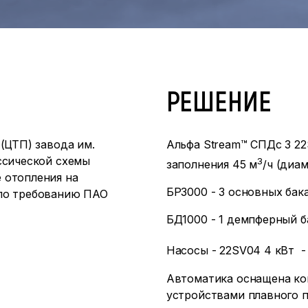
РЕШЕНИЕ
(ЦТП) завода им.
Альфа Stream™ СПДс 3 22
ссической схемы
3
заполнения 45 м
/ч (диа
 отопления на
БР3000 - 3 основных бака
 по требованию ПАО
БД1000 - 1 демпферный ба
Насосы - 22SV04 4 кВт - 
Автоматика оснащена кон
устройствами плавного п