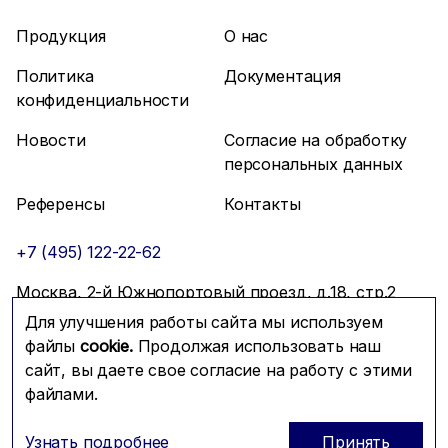
Продукция
О нас
Политика
Документация
конфиденциальности
Новости
Согласие на обработку
персональных данных
Референсы
Контакты
+7 (495) 122-22-62
Москва, 2-й Южнопортовый проезд, д.18, стр.2
Для улучшения работы сайта мы используем
info@mfmc.ru
Связаться с нами
файлы
cookie.
Продолжая использовать наш
сайт, вы даете свое согласие на работу с этими
файлами.
Prominado
© 2026 Компания МФМК
Узнать подробнее
Принять