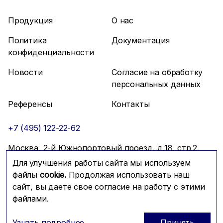
Продукция
О нас
Политика
Документация
конфиденциальности
Новости
Согласие на обработку
персональных данных
Референсы
Контакты
+7 (495) 122-22-62
Москва, 2-й Южнопортовый проезд, д.18, стр.2
Для улучшения работы сайта мы используем
info@mfmc.ru
Связаться с нами
файлы
cookie.
Продолжая использовать наш
сайт, вы даете свое согласие на работу с этими
файлами.
Prominado
© 2026 Компания МФМК
Узнать подробнее
Принять