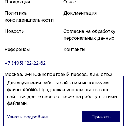
Продукция
О нас
Политика
Документация
конфиденциальности
Новости
Согласие на обработку
персональных данных
Референсы
Контакты
+7 (495) 122-22-62
Москва, 2-й Южнопортовый проезд, д.18, стр.2
Для улучшения работы сайта мы используем
info@mfmc.ru
Связаться с нами
файлы
cookie.
Продолжая использовать наш
сайт, вы даете свое согласие на работу с этими
файлами.
Prominado
© 2026 Компания МФМК
Узнать подробнее
Принять
ОГРН: 1117746288604; ИНН: 7725721179