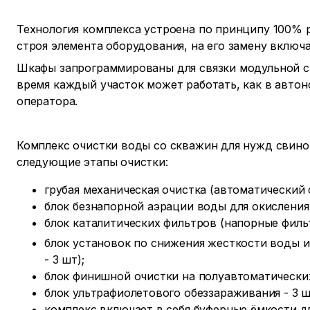
Технология комплекса устроена по принципу 100% р
строя элемента оборудования, на его замену включа
Шкафы запрограммированы для связки модульной си
время каждый участок может работать, как в авто
оператора.
Комплекс очистки воды со скважин для нужд свино
следующие этапы очистки:
грубая механическая очистка (автоматический 
блок безнапорной аэрации воды для окисления
блок каталитических фильтров (напорные фильт
блок установок по снижения жесткости воды и
- 3 шт);
блок финишной очистки на полуавтоматических
блок ультрафиолетового обеззараживания - 3 ш
комплекс включает в себя буферные ёмкости д