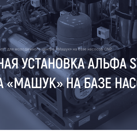
am™ для молодежного центра «Машук» на базе насосов CNP
АЯ УСТАНОВКА АЛЬФА 
 «МАШУК» НА БАЗЕ НАС