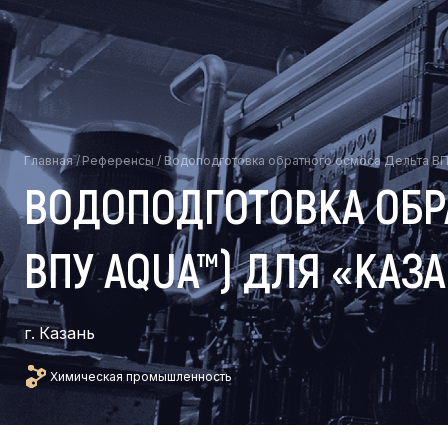
Главная
/
Референсы
/
Водоподготовка обратного осмоса Дельта ВП
ВОДОПОДГОТОВКА ОБРА
ВПУ AQUA™) ДЛЯ «КАЗ
г. Казань
Химическая промышленность