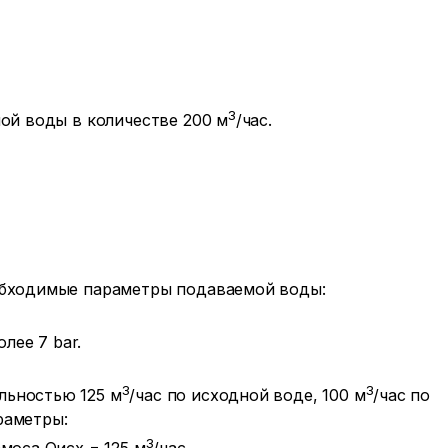
3
ой воды в количестве 200 м
/час.
обходимые параметры подаваемой воды:
лее 7 bar.
3
3
льностью 125 м
/час по исходной воде, 100 м
/час по
раметры:
3