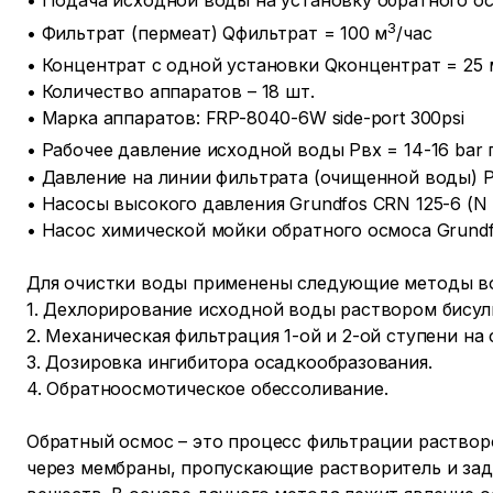
• Подача исходной воды на установку обратного ос
3
• Фильтрат (пермеат) Qфильтрат = 100 м
/час
• Концентрат с одной установки Qконцентрат = 25 
• Количество аппаратов – 18 шт.
• Марка аппаратов: FRP-8040-6W side-port 300psi
• Рабочее давление исходной воды Рвх = 14-16 bar п
• Давление на линии фильтрата (очищенной воды) Р
• Насосы высокого давления Grundfos CRN 125-6 (N 
• Насос химической мойки обратного осмоса Grundfo
Для очистки воды применены следующие методы в
1. Дехлорирование исходной воды раствором бисул
2. Механическая фильтрация 1-ой и 2-ой ступени на
3. Дозировка ингибитора осадкообразования.
4. Обратноосмотическое обессоливание.
Обратный осмос – это процесс фильтрации раство
через мембраны, пропускающие растворитель и за