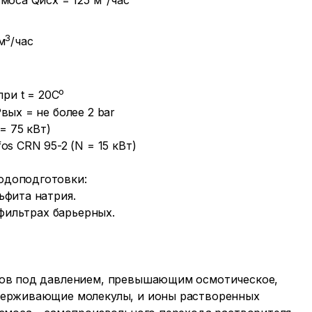
моса Qисх = 125 м
/час
3
м
/час
о
ри t = 20С
вых = не более 2 bar
= 75 кВт)
s CRN 95-2 (N = 15 кВт)
одоподготовки:
ьфита натрия.
 фильтрах барьерных.
ров под давлением, превышающим осмотическое,
держивающие молекулы, и ионы растворенных