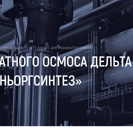
У Вода (Дельта ВПУ Aqua™) для «КазаньОргСинтез»
ТНОГО ОСМОСА ДЕЛЬТА 
АНЬОРГСИНТЕЗ»