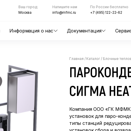
Ваш город:
Напишите нам
По России бесплатно
Москва
info@mfmc.ru
+7 (495) 122-22-62
ы
Информация о нас
Документация
Серви
Главная
/
Каталог
/
Блочные теплов
ПАРОКОНД
СИГМА HEA
Компания ООО «ГК МФМК»
установок для паро-конд
типы станций редуцирова
установок сбора и возвра