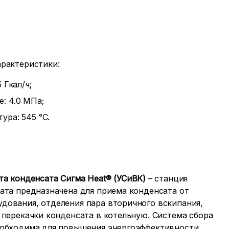
рактеристики:
 Гкал/ч;
: 4.0 МПа;
ура: 545 °С.
та конденсата Сигма Heat®
(УСиВК)
– станция
сата предназначена для приема конденсата от
дования, отделения пара вторичного вскипания,
 перекачки конденсата в котельную. Система сбора
еобходима для повышения энергоэффективности