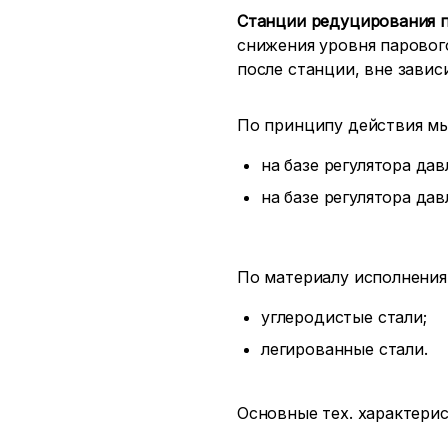
Станции редуцирования п
снижения уровня паровог
после станции, вне завис
По принципу действия мы
на базе регулятора да
на базе регулятора да
По материалу исполнения
углеродистые стали;
легированные стали.
Основные тех. характерис