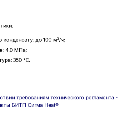
тики:
3
 конденсату: до 100 м
/ч;
: 4.0 МПа;
ура: 350 °С.
ствии требованиям технического регламента -
нкты БИТП Сигма Heat®