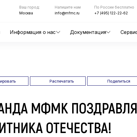
Ваш город:
Напишите нам
По России бесплатно
Москва
info@mfmc.ru
+7 (495) 122-22-62
ы
Информация о нас
Документация
Серви
пировать
Распечатать
Поделиться
АНДА МФМК ПОЗДРАВЛЯ
ИТНИКА ОТЕЧЕСТВА!