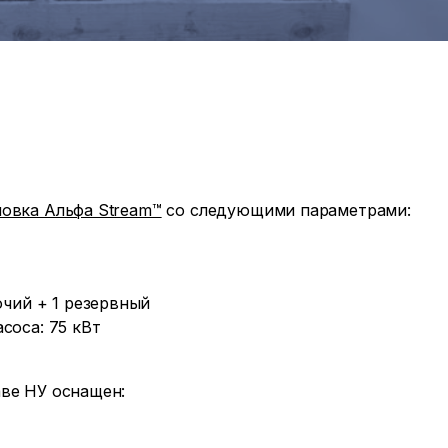
новка Альфа Stream™
со следующими параметрами:
очий + 1 резервный
соса: 75 кВт
ве НУ оснащен: